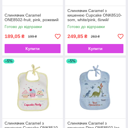
Слинявчик Caramel з
Слинявчик Caramel
кишенею Cupcake ONK8510-
ONE8502-fruit, pink, рожевий
som, white/pink, білий/
рожевий
Готово до відправки
Готово до відправки
189,05
249,85
₴
₴
199 ₴
263 ₴
Купити
Купити
–5%
–5%
Слинявчик Caramel з
Слинявчик Caramel з
кишенею Cupcake ONK8510-
кишенею Dino ONE8502-lac,