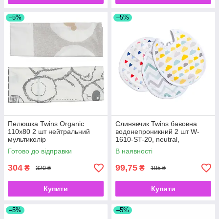
–5%
–5%
Пелюшка Twins Organic
Слинявчик Twins бавовна
110х80 2 шт нейтральний
водонепроникний 2 шт W-
мультиколір
1610-ST-20, neutral,
мультиколір
Готово до відправки
В наявності
304
99,75
₴
₴
320 ₴
105 ₴
Купити
Купити
–5%
–5%