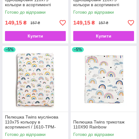
кольори в асортименті
кольори в асортименті
Пташка
Динозаврик
Готово до відправки
Готово до відправки
149,15
149,15
₴
₴
157 ₴
157 ₴
Купити
Купити
–5%
–5%
Пелюшка Twins муслінова
110х75 кольору в
Пелюшка Twins трикотаж
асортименті / 1610-TPM-
110Х90 Rainbow
14500, Веселка, мультиколир
Готово до відправки
Готово до відправки