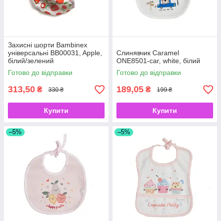
Захисні шорти Bambinex
універсальні BB00031, Apple,
Слинявчик Caramel
білий/зелений
ONE8501-car, white, білий
Готово до відправки
Готово до відправки
313,50
189,05
₴
₴
330 ₴
199 ₴
Купити
Купити
–5%
–5%