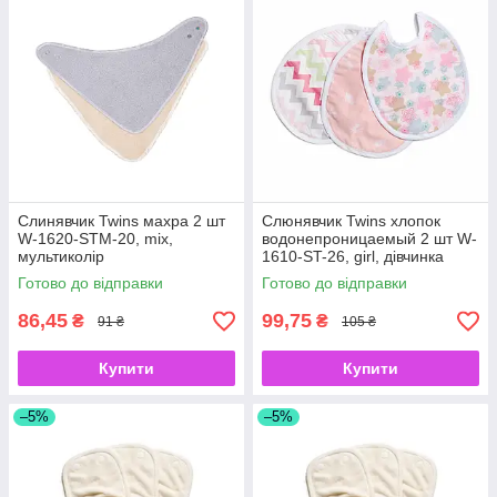
Слинявчик Twins махра 2 шт
Слюнявчик Twins хлопок
W-1620-STM-20, mix,
водонепроницаемый 2 шт W-
мультиколір
1610-ST-26, girl, дівчинка
Готово до відправки
Готово до відправки
86,45
99,75
₴
₴
91 ₴
105 ₴
Купити
Купити
–5%
–5%