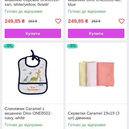
sari, white/yellow, білий/
blue
жовтий
Готово до відправки
Готово до відправки
249,85
249,85
₴
₴
263 ₴
263 ₴
Купити
Купити
–5%
–5%
Слинявчик Caramel з
кишенею Dino ONE8502-
Серветки Caramel 19x19 (3
navy, white
шт) дівчинка
Готово до відправки
Готово до відправки