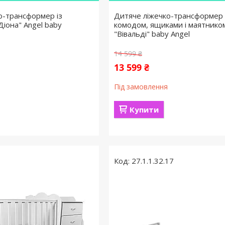
о-трансформер із
Дитяче ліжечко-трансформер 
Діона" Angel baby
комодом, ящиками і маятником
"Вівальді" baby Angel
14 599 ₴
13 599 ₴
Під замовлення
Купити
27.1.1.32.17