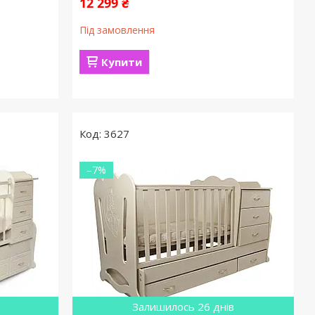
12 299 ₴
Під замовлення
Купити
3627
–7%
Залишилось 26 днів