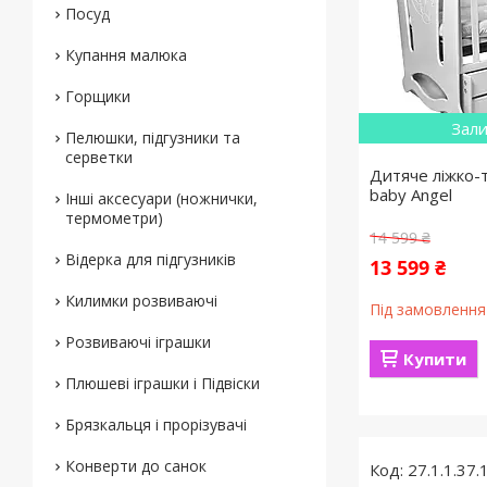
Посуд
Купання малюка
Горщики
Зали
Пелюшки, підгузники та
серветки
Дитяче ліжко-
baby Angel
Інші аксесуари (ножнички,
термометри)
14 599 ₴
Відерка для підгузників
13 599 ₴
Килимки розвиваючі
Під замовлення
Розвиваючі іграшки
Купити
Плюшеві іграшки і Підвіски
Брязкальця і прорізувачі
Конверти до санок
27.1.1.37.