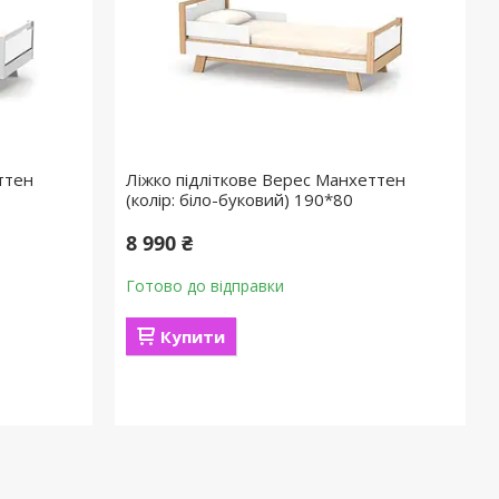
ттен
Ліжко підліткове Верес Манхеттен
(колір: біло-буковий) 190*80
8 990 ₴
Готово до відправки
Купити