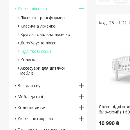
Дитячі ліжечка
Ліжечко-трансформер
26.1.1.21.
Класична ліжечко
Кругла і овальна ліжечко
Двох'ярусне ліжко
Підліткові ліжка
Колиска
Аксесуари для дитячої
меблів
Все для сну
Меблі дитячі
Ліжко підлітко
Коляски дитячі
біло-сірий) 16
Дитячі автокрісла
10 990 ₴
Стільчики для годування