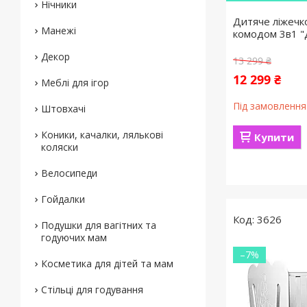
Нічники
Дитяче ліжечк
Манежі
комодом 3в1 "
Декор
13 299 ₴
12 299 ₴
Меблі для ігор
Під замовлення
Штовхачі
Коники, качалки, лялькові
Купити
коляски
Велосипеди
Гойдалки
3626
Подушки для вагітних та
годуючих мам
–7%
Косметика для дітей та мам
Стільці для годування