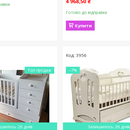
4 968,50 ₴
равки
Готово до відправки
Купити
3956
Топ продаж
–7%
шилось 26 днів
Залишилось 26 днів