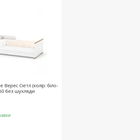
е Верес Сіетл (колір: біло-
80 без шухляди
равки