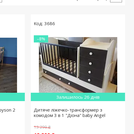
3686
–8%
Залишилось 26 днів
byson 2
Дитяче ліжечко-трансформер з
комодом 3 в 1 "Діона" baby Angel
13 299 ₴