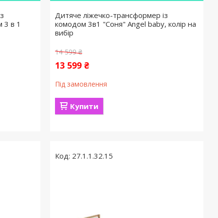
з
Дитяче ліжечко-трансформер із
 3 в 1
комодом 3в1 "Соня" Angel baby, колір на
вибір
14 599 ₴
13 599 ₴
Під замовлення
Купити
27.1.1.32.15