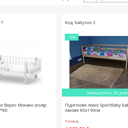
17
babyson 2
–5%
Залишилось 26 днів
ве Верес Монако (колір:
Підліткове ліжко SportBaby ba
0*80
лакове 80x190см
5 230 ₴