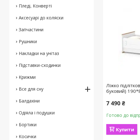
Пледі, Конверті
Аксесуарі до коляски
Запчастини
Рушники
Накладки на унітаз
Підставки-сходинки
Крижми
Ліжко підлітков
Все для сну
буковий) 190*
Балдахіни
7 490 ₴
Одіяла і подушки
Готово до відп
Бортики
Купити
Косички