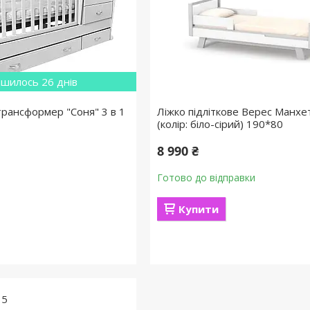
шилось 26 днів
трансформер "Соня" 3 в 1
Ліжко підліткове Верес Манхе
(колір: біло-сірий) 190*80
8 990 ₴
Готово до відправки
Купити
15