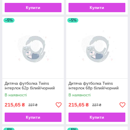
Купити
Купити
–5%
–5%
Дитяча футболка Twins
Дитяча футболка Twins
інтерлок 62р білий/чорний
інтерлок 68р білий/чорний
В наявності
В наявності
215,65
215,65
₴
₴
227 ₴
227 ₴
Купити
Купити
–5%
–5%