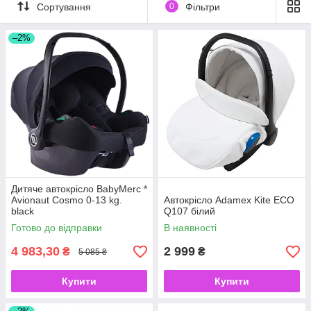
Замовлення приймаємо щодня.
Сортування
0
Фільтри
–2%
Дитяче автокрісло BabyMerc *
Avionaut Cosmo 0-13 kg.
Автокрісло Adamex Kite ECO
black
Q107 білий
Готово до відправки
В наявності
4 983,30
2 999
₴
₴
5 085 ₴
Купити
Купити