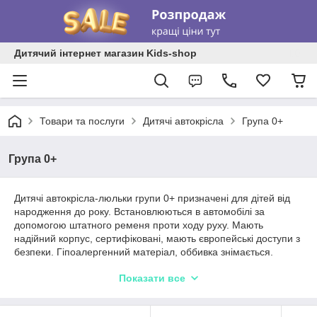
Дитячий інтернет магазин Kids-shop
Товари та послуги
Дитячі автокрісла
Група 0+
Група 0+
Дитячі автокрісла-люльки групи 0+ призначені для дітей від
народження до року. Встановлюються в автомобілі за
допомогою штатного ременя проти ходу руху. Мають
надійний корпус, сертифіковані, мають європейські доступи з
безпеки. Гіпоалергенний матеріал, оббивка знімається.
Зручне та комфортне автокрісло-люлька незамінне в далеких
Показати все
поїздках, максимальне навантаження до 13 кг. Купити
автокрісло-люльку Ви можете в нашому магазині по
телефону або оформити на сайті, додавши в кошик.