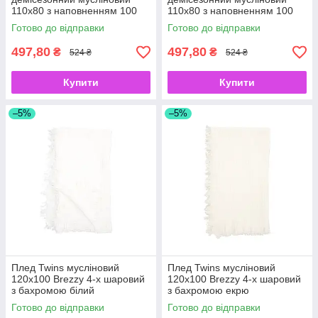
110x80 з наповненням 100
110x80 з наповненням 100
Трикутник
Бембі
Готово до відправки
Готово до відправки
497,80
497,80
₴
₴
524 ₴
524 ₴
Купити
Купити
–5%
–5%
Плед Twins мусліновий
Плед Twins мусліновий
120х100 Brezzy 4-х шаровий
120х100 Brezzy 4-х шаровий
з бахромою білий
з бахромою екрю
Готово до відправки
Готово до відправки