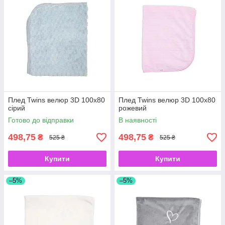
Плед Twins велюр 3D 100x80
Плед Twins велюр 3D 100x80
сірий
рожевий
Готово до відправки
В наявності
498,75
498,75
₴
₴
525 ₴
525 ₴
Купити
Купити
–5%
–5%