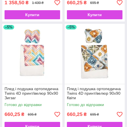
1 358,50
660,25
₴
₴
1 430 ₴
695 ₴
Купити
Купити
–5%
–5%
Плед і подушка ортопедична
Плед і подушка ортопедична
Twins 4D принт/велюр 90х90
Twins 4D принт/велюр 90х90
Зигзаг
Квіти
Готово до відправки
Готово до відправки
660,25
660,25
₴
₴
695 ₴
695 ₴
Купити
Купити