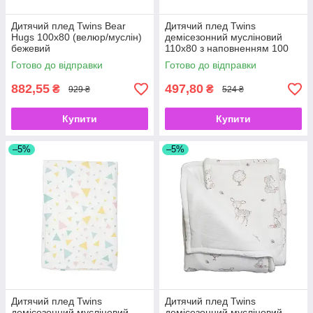
Дитячий плед Twins Bear
Дитячий плед Twins
Hugs 100х80 (велюр/муслін)
демісезонний мусліновий
бежевий
110x80 з наповненням 100
Повітряна куля
Готово до відправки
Готово до відправки
882,55
497,80
₴
₴
929 ₴
524 ₴
Купити
Купити
–5%
–5%
Дитячий плед Twins
Дитячий плед Twins
демісезонний мусліновий
демісезонний мусліновий