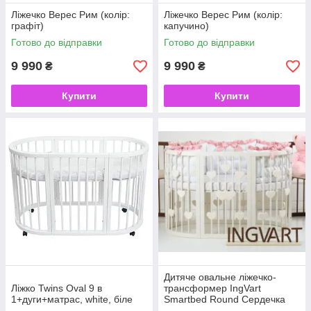
Ліжечко Верес Рим (колір:
Ліжечко Верес Рим (колір:
графіт)
капучино)
Готово до відправки
Готово до відправки
9 990
9 990
₴
₴
Купити
Купити
Дитяче овальне ліжечко-
Ліжко Twins Oval 9 в
трансформер IngVart
1+дуги+матрас, white, біле
Smartbed Round Сердечка
слонова кістка, бежевий