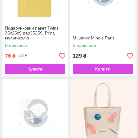
Подарунковий пакет Twins
35х25х9 pap35259, Print,
мультиколір
Мішечок Minois Paris
В наявності
В наявності
76
129
₴
₴
80 ₴
Купити
Купити