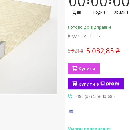
0
0
0
0
0
0
Днів
Годин
Хвилин
Готово до відправки
Код:
FT20.1.037
5 032,85 ₴
5 921 ₴
Купити
Купити з
+380 (68) 558-40-68