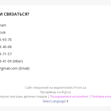
И СВЯЗАТЬСЯ?
gram
ook
6-93-70
8-40-68
9-71-57
-41-09 (Viber)
gmail.com (Email)
Сайт створений на маркетплейсі
Prom.ua
Продавець на Bigl.ua
Kids-shop - інтернет магазин дитячих товарів |
Поскаржитися на контент
|
Політика кон
Select Language
▼