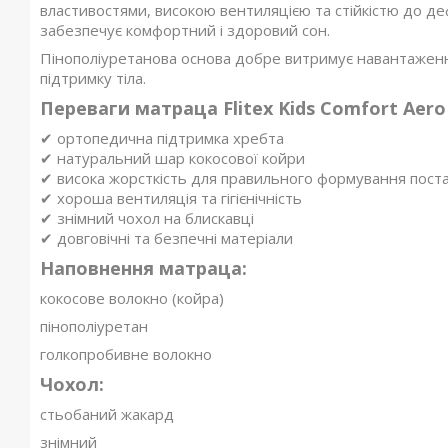
властивостями, високою вентиляцією та стійкістю до де
забезпечує комфортний і здоровий сон.
Пінополіуретанова основа добре витримує навантаження
підтримку тіла.
Переваги матраца Flitex Kids Comfort Aero
✔ ортопедична підтримка хребта
✔ натуральний шар кокосової койри
✔ висока жорсткість для правильного формування пост
✔ хороша вентиляція та гігієнічність
✔ знімний чохол на блискавці
✔ довговічні та безпечні матеріали
Наповнення матраца:
кокосове волокно (койра)
пінополіуретан
голкопробивне волокно
Чохол:
стьобаний жакард
знімний