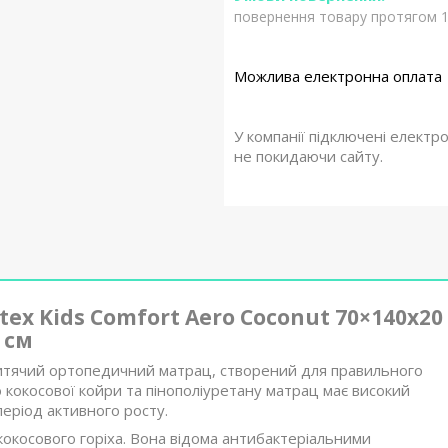
повернення товару протягом 1
У компанії підключені електр
не покидаючи сайту.
x Kids Comfort Aero Coconut 70×140х20
см
 дитячий ортопедичний матрац, створений для правильного
 кокосової койри та пінополіуретану матрац має високий
період активного росту.
кокосового горіха. Вона відома антибактеріальними