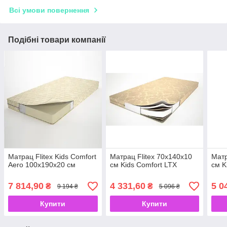
Всі умови повернення
Подібні товари компанії
Матрац Flitex Kids Comfort
Матрац Flitex 70х140х10
Матр
Aero 100х190х20 см
см Kids Comfort LTX
см K
7 814,90
4 331,60
5 0
₴
₴
9 194 ₴
5 096 ₴
Купити
Купити