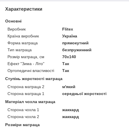
Характеристики
Основні
Виробник
Flitex
Країна виробник
Україна
Форма матраца
прямокутний
Тип матраца
безпружинний
Розмір матраца, см
70х140
Ефект "Зима - Літо"
Так
Ортопедичні властивості
Так
Ступінь жорсткості матраца
Сторона матраца 2
м'який
Сторона матраца 1
середньої жорсткості
Матеріал чохла матраца
Сторона чохла 1
жаккард
Сторона чохла 2
жаккард
Розміри матраца