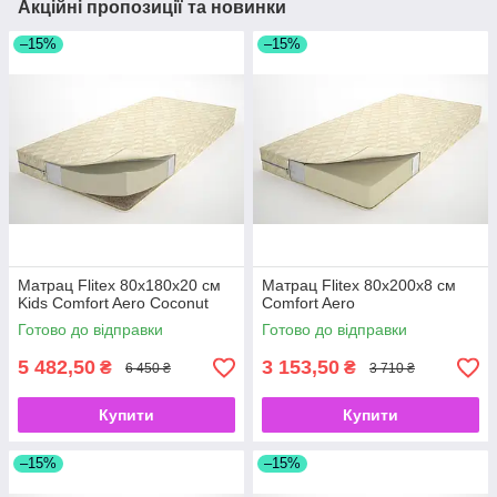
Акційні пропозиції та новинки
–15%
–15%
Матрац Flitex 80х180х20 см
Матрац Flitex 80х200х8 см
Kids Comfort Aero Coconut
Comfort Aero
Готово до відправки
Готово до відправки
5 482,50
3 153,50
₴
₴
6 450 ₴
3 710 ₴
Купити
Купити
–15%
–15%