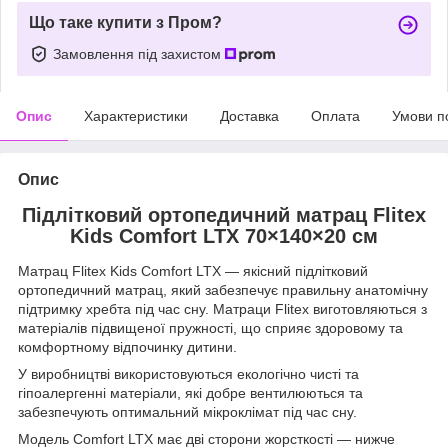
Що таке купити з Пром?
Замовлення під захистом
Опис
Характеристики
Доставка
Оплата
Умови п
Опис
Підлітковий ортопедичний матрац Flitex
Kids Comfort LTX 70×140×20 см
Матрац Flitex Kids Comfort LTX — якісний підлітковий
ортопедичний матрац, який забезпечує правильну анатомічну
підтримку хребта під час сну. Матраци Flitex виготовляються з
матеріалів підвищеної пружності, що сприяє здоровому та
комфортному відпочинку дитини.
У виробництві використовуються екологічно чисті та
гіпоалергенні матеріали, які добре вентилюються та
забезпечують оптимальний мікроклімат під час сну.
Модель Comfort LTX має дві сторони жорсткості — нижче