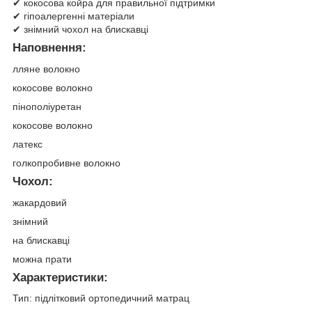
✔ кокосова койра для правильної підтримки
✔ гіпоалергенні матеріали
✔ знімний чохол на блискавці
Наповнення:
лляне волокно
кокосове волокно
пінополіуретан
кокосове волокно
латекс
голкопробивне волокно
Чохол:
жакардовий
знімний
на блискавці
можна прати
Характеристики:
Тип: підлітковий ортопедичний матрац