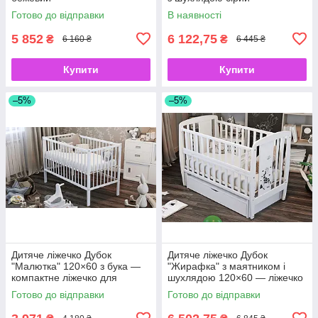
Готово до відправки
В наявності
5 852
6 122,75
₴
₴
6 160 ₴
6 445 ₴
Купити
Купити
–5%
–5%
Дитяче ліжечко Дубок
Дитяче ліжечко Дубок
"Малютка" 120×60 з бука —
"Жирафка" з маятником і
компактне ліжечко для
шухлядою 120×60 — ліжечко
новонародженого біла
з бука для новонародженого
Готово до відправки
Готово до відправки
білий