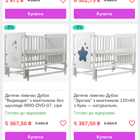
3 971
6 502,75
₴
₴
4 180 ₴
6 845 ₴
Купити
Купити
–5%
–5%
Дитяче ліжечко Дубок
Дитяче ліжечко Дубок
"Ведмедик" з маятником без
"Зірочка" з маятником 120×60
шухляди 9800-DVO-07, сіре
з бука — натуральне,
120×60
ортопедичне дно білий з
Готово до відправки
Готово до відправки
маятником білий
5 367,50
5 367,50
₴
₴
5 650 ₴
5 650 ₴
Купити
Купити