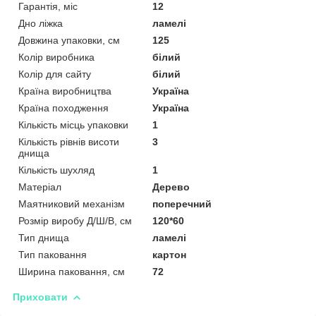
Гарантія, міс
12
Дно ліжка
ламелі
Довжина упаковки, см
125
Колір виробника
білий
Колір для сайту
білий
Країна виробництва
Україна
Країна походження
Україна
Кількість місць упаковки
1
Кількість рівнів висоти
3
днища
Кількість шухляд
1
Матеріал
Дерево
Маятниковий механізм
поперечний
Розмір виробу Д/Ш/В, см
120*60
Тип днища
ламелі
Тип паковання
картон
Ширина паковання, см
72
Приховати