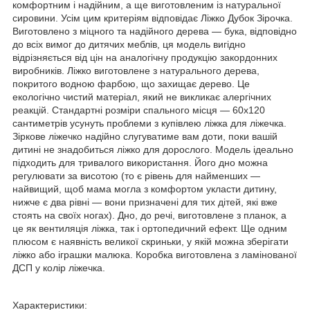
комфортним і надійним, а ще виготовленим із натуральної
сировини. Усім цим критеріям відповідає Ліжко Дубок Зірочка.
Виготовлено з міцного та надійного дерева — бука, відповідно
до всіх вимог до дитячих меблів, ця модель вигідно
відрізняється від цін на аналогічну продукцію закордонних
виробників. Ліжко виготовлене з натурального дерева,
покритого водною фарбою, що захищає дерево. Це
екологічно чистий матеріал, який не викликає алергічних
реакцій. Стандартні розміри спального місця — 60х120
сантиметрів усунуть проблеми з купівлею ліжка для ліжечка.
Зіркове ліжечко надійно слугуватиме вам доти, поки вашій
дитині не знадобиться ліжко для дорослого. Модель ідеально
підходить для тривалого використання. Його дно можна
регулювати за висотою (то є рівень для найменших —
найвищий, щоб мама могла з комфортом укласти дитину,
нижче є два рівні — вони призначені для тих дітей, які вже
стоять на своїх ногах). Дно, до речі, виготовлене з планок, а
це як вентиляція ліжка, так і ортопедичний ефект. Ще одним
плюсом є наявність великої скриньки, у якій можна зберігати
ліжко або іграшки малюка. Коробка виготовлена з ламінованої
ДСП у колір ліжечка.
Характеристики: