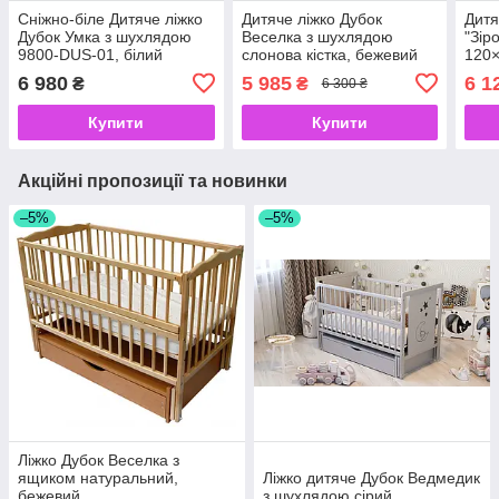
Сніжно-біле Дитяче ліжко
Дитяче ліжко Дубок
Дитя
Дубок Умка з шухлядою
Веселка з шухлядою
"Зір
9800-DUS-01, білий
слонова кістка, бежевий
120×
беже
6 980
5 985
6 1
₴
₴
6 300 ₴
Купити
Купити
Акційні пропозиції та новинки
–5%
–5%
Ліжко Дубок Веселка з
ящиком натуральний,
Ліжко дитяче Дубок Ведмедик
бежевий
з шухлядою сірий