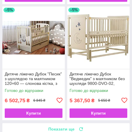
–5%
–5%
Дитяче ліжечко Дубок "Песик"
Дитяче ліжечко Дубок
з шухлядою та маятником
"Ведмедик" з маятником без
120×60 — слонова кістка, з
шухляди 9800-DVO-02,
бука
слонова кістка 120×60
Готово до відправки
Готово до відправки
6 502,75
5 367,50
₴
₴
6 845 ₴
5 650 ₴
Купити
Купити
Показати ще