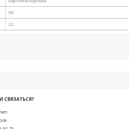
Картонна коробка
90
22
И СВЯЗАТЬСЯ?
gram
ook
6-93-70