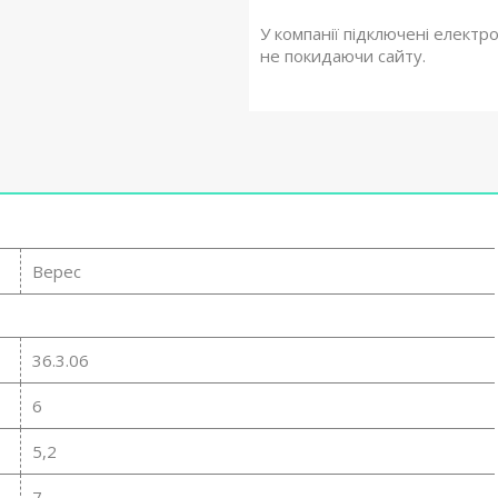
У компанії підключені електр
не покидаючи сайту.
Верес
36.3.06
6
5,2
7