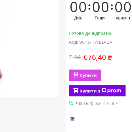
0
0
0
0
0
0
Днів
Годин
Хвилин
Готово до відправки
Код:
9015-TWBD-24
676,40 ₴
712 ₴
Купити
Купити з
+380 (68) 558-40-68