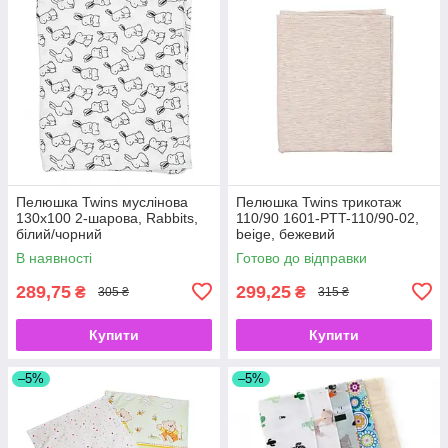
Пелюшка Twins муслінова
Пелюшка Twins трикотаж
130х100 2-шарова, Rabbits,
110/90 1601-PTT-110/90-02,
білий/чорний
beige, бежевий
В наявності
Готово до відправки
289,75
299,25
₴
₴
305 ₴
315 ₴
Купити
Купити
–5%
–5%