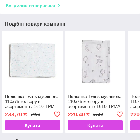
Всі умови повернення
Подібні товари компанії
Пелюшка Twins муслінова
Пелюшка Twins муслінова
Пелю
110х75 кольору в
110х75 кольору в
110х
асортименті / 1610-TPM-
асортименті / 1610-TPMA-
асор
X20, Clouds, мультиколир
20, Animals pink, білий/
Гіло
233,70
220,40
220
₴
₴
246 ₴
232 ₴
сірий
Купити
Купити