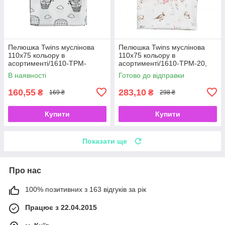
Пелюшка Twins муслінова
Пелюшка Twins муслінова
110х75 кольору в
110х75 кольору в
асортименті/1610-TPM-
асортименті/1610-TPM-20,
14416, Повітряна куля сіра,
Квіти та тваринки,
В наявності
Готово до відправки
сіра
мультиколир
160,55
283,10
₴
₴
169 ₴
298 ₴
Купити
Купити
Показати ще
Про нас
100% позитивних з 163 відгуків за рік
Працює з 22.04.2015