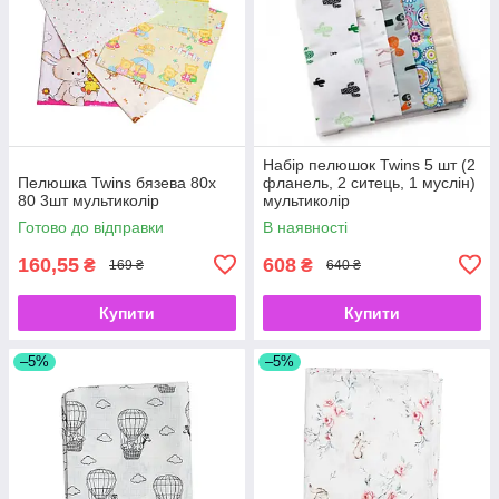
Набір пелюшок Twins 5 шт (2
Пелюшка Twins бязева 80х
фланель, 2 ситець, 1 муслін)
80 3шт мультиколір
мультиколір
Готово до відправки
В наявності
160,55
608
₴
₴
169 ₴
640 ₴
Купити
Купити
–5%
–5%