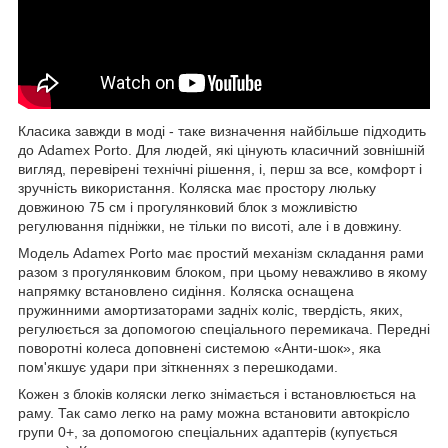
Класика завжди в моді - таке визначення найбільше підходить
до Adamex Porto. Для людей, які цінують класичний зовнішній
вигляд, перевірені технічні рішення, і, перш за все, комфорт і
зручність використання. Коляска має простору люльку
довжиною 75 см і прогулянковий блок з можливістю
регулювання підніжки, не тільки по висоті, але і в довжину.
Модель Adamex Porto має простий механізм складання рами
разом з прогулянковим блоком, при цьому неважливо в якому
напрямку встановлено сидіння. Коляска оснащена
пружинними амортизаторами задніх коліс, твердість, яких,
регулюється за допомогою спеціального перемикача. Передні
поворотні колеса доповнені системою «Анти-шок», яка
пом'якшує удари при зіткненнях з перешкодами.
Кожен з блоків коляски легко знімається і встановлюється на
раму. Так само легко на раму можна встановити автокрісло
групи 0+, за допомогою спеціальних адаптерів (купується