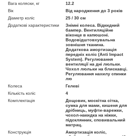
Вага коляски, кг
12.2
Вік
Від народження до 3 років
Діаметр коліс
25 / 30 см
Додаткові характеристики
Знімні колеса. Відкидний
бампер. Вентиляційне
віконце в капюшоні.
Водовідштовхувальна
зовнішня тканина.
Додаткова амортизація
передніх коліс (Anti Impact
System). Регулювання
вентиляції на дні люльки.
Чохол люльки на блискавці.
Регулювання нахилу спинки
лю
Колеса
Гелеві
Кількість коліс
4
Комплектація
Дощовик, москітна сітка,
сумка для мами, кишеня для
дрібниць, муфти-варежки,
чохол-накидка на ніжки,
підсклянник, сповивальний
матрац.
Конструкція
Амортизація коліс,