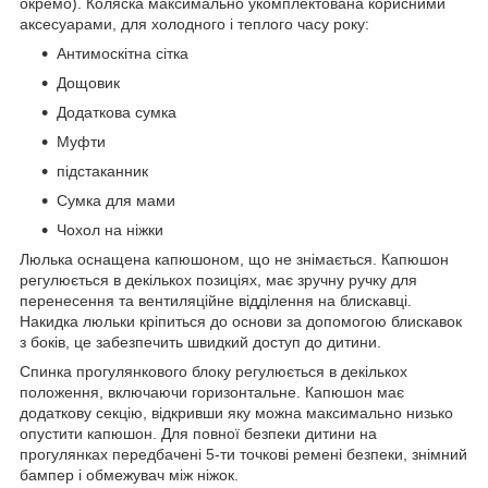
окремо). Коляска максимально укомплектована корисними
аксесуарами, для холодного і теплого часу року:
Антимоскітна сітка
Дощовик
Додаткова сумка
Муфти
підстаканник
Сумка для мами
Чохол на ніжки
Люлька оснащена капюшоном, що не знімається. Капюшон
регулюється в декількох позиціях, має зручну ручку для
перенесення та вентиляційне відділення на блискавці.
Накидка люльки кріпиться до основи за допомогою блискавок
з боків, це забезпечить швидкий доступ до дитини.
Спинка прогулянкового блоку регулюється в декількох
положення, включаючи горизонтальне. Капюшон має
додаткову секцію, відкривши яку можна максимально низько
опустити капюшон. Для повної безпеки дитини на
прогулянках передбачені 5-ти точкові ремені безпеки, знімний
бампер і обмежувач між ніжок.