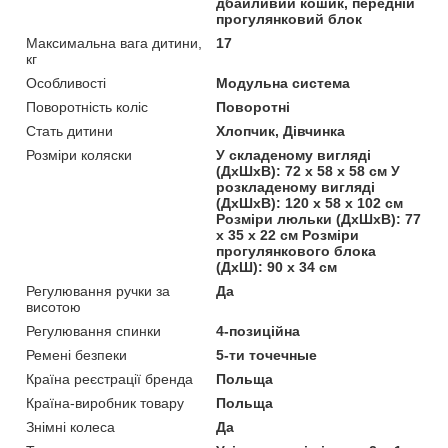
дбайливий кошик, передній
прогулянковий блок
Максимальна вага дитини,
17
кг
Особливості
Модульна система
Поворотність коліс
Поворотні
Стать дитини
Хлопчик, Дівчинка
Розміри коляски
У складеному вигляді
(ДхШхВ): 72 х 58 х 58 см У
розкладеному вигляді
(ДхШхВ): 120 х 58 х 102 см
Розміри люльки (ДхШхВ): 77
х 35 х 22 см Розміри
прогулянкового блока
(ДхШ): 90 х 34 см
Регулювання ручки за
Да
висотою
Регулювання спинки
4-позиційна
Ремені безпеки
5-ти точечные
Країна реєстрації бренда
Польща
Країна-виробник товару
Польща
Знімні колеса
Да