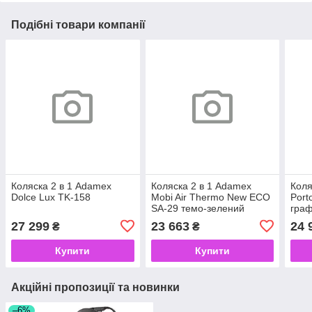
Подібні товари компанії
Коляска 2 в 1 Adamex
Коляска 2 в 1 Adamex
Коля
Dolce Lux TK-158
Mobi Air Thermo New ECO
Port
SA-29 темо-зелений
граф
27 299
23 663
24 
₴
₴
Купити
Купити
Акційні пропозиції та новинки
–6%