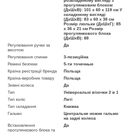
розкладеному вигляді з
прогулянковим блоком
(ДхШхВ): 101 х 60 х 119 см У
складеному вигляді
(ДхШхВ): 83 х 60 х 38 см
Розмір люльки (ДхШхГ): 85
х 36 х 21 см Розмір
прогулянкового блока
(ДхШхВ): 88
Регулювання ручки за
Да
висотою
Регулювання спинки
3-позиційна
Ремені безпеки
5-ти точечные
Країна реєстрації бренда
Польща
Країна-виробник товару
Польща
Знімні колеса
Да
Тип
Універсальні візочки 2 в 1
Тип коліс
Литі
Тип складання
Книжка
Гальмо
Центральне ножне гальмо
на задні колеса
Встановлення
Да
прогулянкового блока та