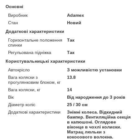
Основні
Виробник
Adamex
Стан
Новий
Додаткові характеристики
Горизонтальне положення
Так
спинки
Регульована підніжка
Так
Користувальницькі характеристики
Автокрісло
З можливістю установки
Вага коляски з
13.8
прогулянковим блоком, кг
Вага коляски, кг
14
Вік
Від народження до 3 років
Діаметр коліс
25 / 30 см
Додаткові характеристики
Знімні колеса. Відкидний
бампер. Вентиляційна секція
в капюшоні. Оглядове
віконце в чохлі колиски.
Матрац люльки з
кокосового волокна.