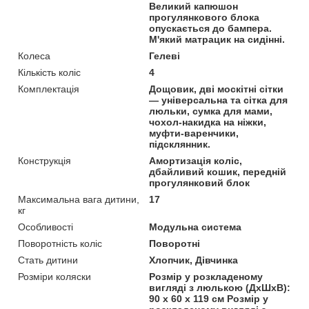
Великий капюшон
прогулянкового блока
опускається до бампера.
М'який матрацик на сидінні.
Колеса
Гелеві
Кількість коліс
4
Комплектація
Дощовик, дві москітні сітки
— універсальна та сітка для
люльки, сумка для мами,
чохол-накидка на ніжки,
муфти-варенчики,
підсклянник.
Конструкція
Амортизація коліс,
дбайливий кошик, передній
прогулянковий блок
Максимальна вага дитини,
17
кг
Особливості
Модульна система
Поворотність коліс
Поворотні
Стать дитини
Хлопчик, Дівчинка
Розміри коляски
Розмір у розкладеному
вигляді з люлькою (ДхШхВ):
90 х 60 х 119 см Розмір у