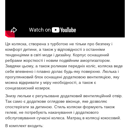
Ця коляска, створена з турботою не тільки про безпеку і
комфорт дитини, а також у відповідності з останніми
тенденціями в світі моди і дизайну. Корпус оснащений
ребрами жорсткості і новим подвійним амортизатором.
Завдяки цьому, а також роликам передніх коліс, коляска веде
себе впевнено і плавно долає будь-яку поверхню. Люлька і
прогулянковий блок оснащені додатковою вентиляцією, яку
можна відкривати у міру необхідності, а також є
сонцезахисний козирок.
Знизу люльки є регульоване додатковий вентиляційний отвір.
Так само є додаткове оглядове віконце, яке дозволяє
спостерігати за дитиною. Стиль коляски формують також
гелеві, не потребують накачування і додаткового
обслуговування сучасні колеса. Матрац в колясці кокосовий.
В комплект входить: