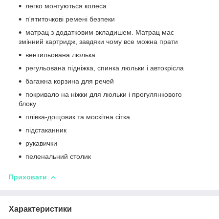
легко монтуються колеса
п'ятиточкові ремені безпеки
матрац з додатковим вкладишем. Матрац має
змінний картридж, завдяки чому все можна прати
вентильована люлька
регульована підніжка, спинка люльки і автокрісла
багажна корзина для речей
покривало на ніжки для люльки і прогулянкового
блоку
плівка-дощовик та москітна сітка
підстаканник
рукавички
пеленальний столик
Приховати
Характеристики