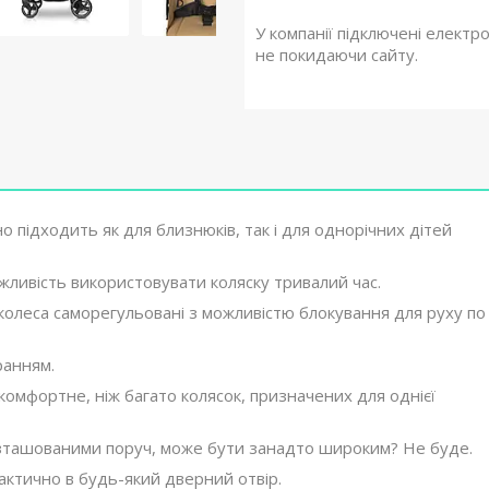
У компанії підключені електр
не покидаючи сайту.
 підходить як для близнюків, так і для однорічних дітей
ожливість використовувати коляску тривалий час.
колеса саморегульовані з можливістю блокування для руху по
ранням.
комфортне, ніж багато колясок, призначених для однієї
озташованими поруч, може бути занадто широким? Не буде.
ктично в будь-який дверний отвір.