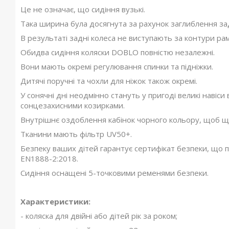
Це не означає, що сидіння вузькі.
Т
ака ширина була досягнута за рахунок заглиблення зад
В результаті задні колеса не виступають за контури рам
Обидва сидіння коляски DOBLO повністю незалежні.
Вони мають окремі регулювання спинки та підніжки.
Дитячі поручні та чохли для ніжок також окремі.
У сонячні дні неодмінно стануть у пригоді великі навіс
сонцезахисними козирками.
Внутрішнє оздоблення кабінок чорного кольору, щоб щ
Тканини мають фільтр UV50+.
Безпеку ваших дітей гарантує сертифікат безпеки, що п
EN1888-2:2018.
Сидіння оснащені 5-точковими ременями безпеки.
Характеристики:
- коляска для двійні або дітей рік за роком;