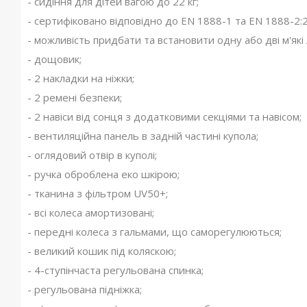
- сидіння для дітей вагою до 22 кг;
- сертифіковано відповідно до EN 1888-1 та EN 1888-2:
- можливість придбати та встановити одну або дві м'які 
- дощовик;
- 2 накладки на ніжки;
- 2 ремені безпеки;
- 2 навіси від сонця з додатковими секціями та навісом;
- вентиляційна панель в задній частині купола;
- оглядовий отвір в куполі;
- ручка оброблена еко шкірою;
- тканина з фільтром UV50+;
- всі колеса амортизовані;
- передні колеса з гальмами, що саморегулюються;
- великий кошик під коляскою;
- 4-ступінчаста регульована спинка;
- регульована підніжка;