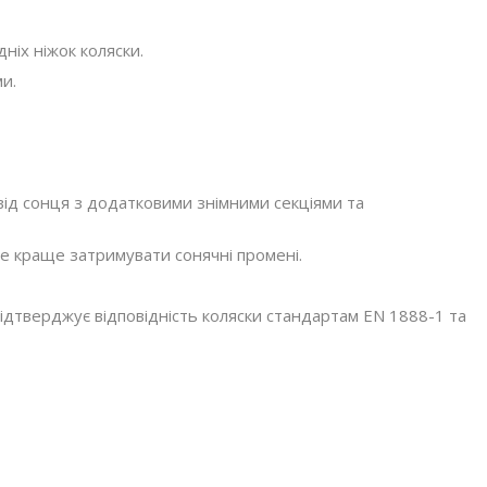
ніх ніжок коляски.
и.
и від сонця з додатковими знімними секціями та
е краще затримувати сонячні промені.
ідтверджує відповідність коляски стандартам EN 1888-1 та