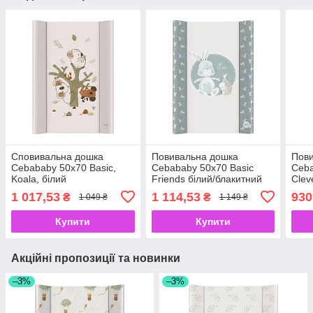
Сповивальна дошка
Повивальна дошка
Пов
Cebababy 50x70 Basic,
Cebababy 50x70 Basic
Ceba
Koala, білий
Friends білий/блакитний
Clev
1 017,53
1 114,53
930
₴
₴
1 049 ₴
1 149 ₴
Купити
Купити
Акційні пропозиції та новинки
–3%
–3%