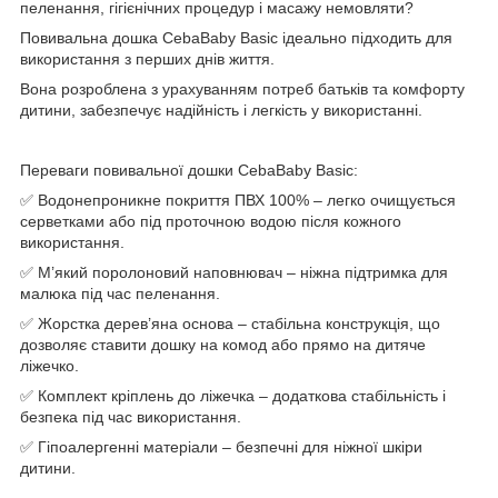
пеленання, гігієнічних процедур і масажу немовляти?
Повивальна дошка CebaBaby Basic ідеально підходить для
використання з перших днів життя.
Вона розроблена з урахуванням потреб батьків та комфорту
дитини, забезпечує надійність і легкість у використанні.
Переваги повивальної дошки CebaBaby Basic:
✅ Водонепроникне покриття ПВХ 100% – легко очищується
серветками або під проточною водою після кожного
використання.
✅ М’який поролоновий наповнювач – ніжна підтримка для
малюка під час пеленання.
✅ Жорстка дерев’яна основа – стабільна конструкція, що
дозволяє ставити дошку на комод або прямо на дитяче
ліжечко.
✅ Комплект кріплень до ліжечка – додаткова стабільність і
безпека під час використання.
✅ Гіпоалергенні матеріали – безпечні для ніжної шкіри
дитини.