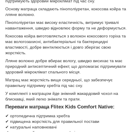
підтримують здоровий мікроклімат під час сну.
Основу матраца складають пінополіуретан, кокосова койра та
лляне волокно.
Пінополіуретан має високу еластичність, витримує тривалі
навантаження, швидко відновлює форму та не деформується.
Кокосова койра виготовляється з волокон кокосового горіха та
має вологозахисні, антибактеріальні та бактерицидні
властивості, добре вентилюється і довго зберігає свою
жорсткість.
Лляне волокно добре вбирає вологу, швидко висихає та має
природний антисептичний ефект, що допомагає підтримувати
здоровий мікроклімат спального місця.
Матрац має жорсткість вище середньої, що забезпечує
правильну підтримку хребта під час сну.
У комплекті з матрацом йде знімний жакардовий чохол на
блискавці, який легко знімати та прати.
Переваги матраца Flitex Kids Comfort Native:
✔ ортопедична підтримка хребта
✔ підвищена жорсткість для правильної постави
✔ натуральні наповнювачі