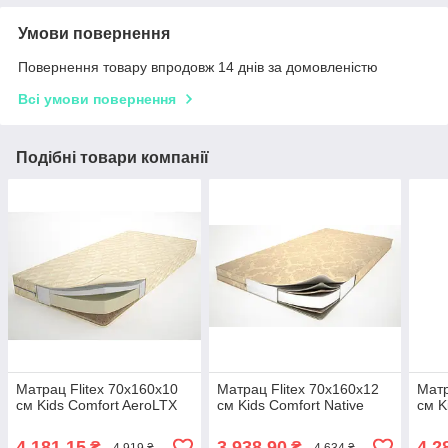
Умови повернення
Повернення товару впродовж 14 днів за домовленістю
Всі умови повернення
Подібні товари компанії
Матрац Flitex 70х160х10
Матрац Flitex 70х160х12
Матр
см Kids Comfort AeroLTX
см Kids Comfort Native
см K
4 181,15
3 938,90
4 2
₴
₴
4 919 ₴
4 634 ₴