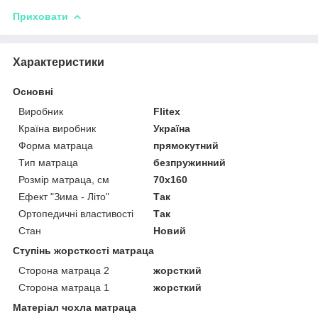
Приховати
Характеристики
Основні
Виробник
Flitex
Країна виробник
Україна
Форма матраца
прямокутний
Тип матраца
безпружинний
Розмір матраца, см
70х160
Ефект "Зима - Літо"
Так
Ортопедичні властивості
Так
Стан
Новий
Ступінь жорсткості матраца
Сторона матраца 2
жорсткий
Сторона матраца 1
жорсткий
Матеріал чохла матраца