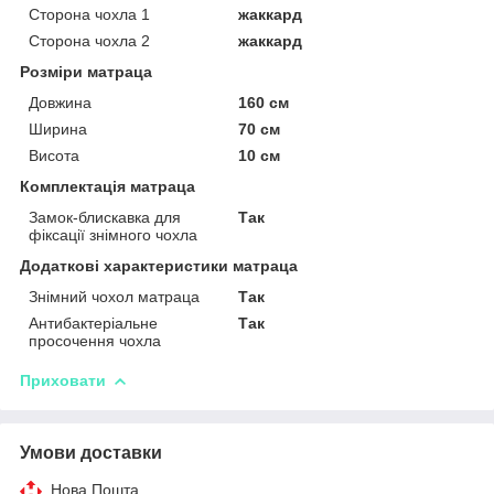
Сторона чохла 1
жаккард
Сторона чохла 2
жаккард
Розміри матраца
Довжина
160 см
Ширина
70 см
Висота
10 см
Комплектація матраца
Замок-блискавка для
Так
фіксації знімного чохла
Додаткові характеристики матраца
Знімний чохол матраца
Так
Антибактеріальне
Так
просочення чохла
Приховати
Умови доставки
Нова Пошта