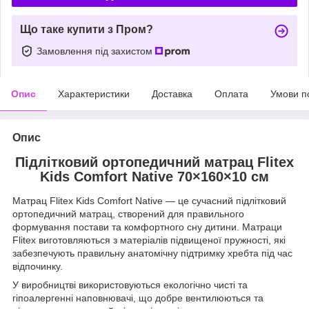
Що таке купити з Пром?
Замовлення під захистом
Опис
Характеристики
Доставка
Оплата
Умови п
Опис
Підлітковий ортопедичний матрац Flitex
Kids Comfort Native 70×160×10 см
Матрац Flitex Kids Comfort Native — це сучасний підлітковий
ортопедичний матрац, створений для правильного
формування постави та комфортного сну дитини. Матраци
Flitex виготовляються з матеріалів підвищеної пружності, які
забезпечують правильну анатомічну підтримку хребта під час
відпочинку.
У виробництві використовуються екологічно чисті та
гіпоалергенні наповнювачі, що добре вентилюються та