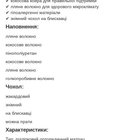
✔ кокосова койра для правильної підтримки
✔ лляне волокно для здорового мікроклімату
✔ гіпоалергенні матеріали
✔ знімний чохол на блискавці
Наповнення:
лляне волокно
кокосове волокно
пінополіуретан
кокосове волокно
лляне волокно
голкопробивне волокно
Чохол:
жакардовий
знімний
на блискавці
можна прати
Характеристики:
Тип: підлітковий ортопедичний матрац