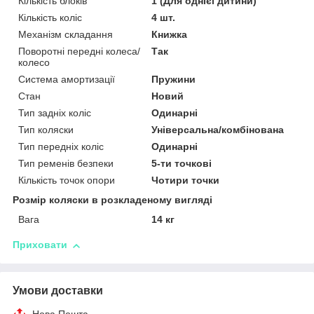
Кількість блоків
1 (Для однієї дитини)
Кількість коліс
4 шт.
Механізм складання
Книжка
Поворотні передні колеса/
Так
колесо
Система амортизації
Пружини
Стан
Новий
Тип задніх коліс
Одинарні
Тип коляски
Універсальна/комбінована
Тип передніх коліс
Одинарні
Тип ременів безпеки
5-ти точкові
Кількість точок опори
Чотири точки
Розмір коляски в розкладеному вигляді
Вага
14 кг
Приховати
Умови доставки