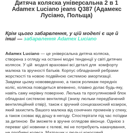
Дитяча коляска універсальна 2 в 1
Adamex Luciano jeans Q387 (Адамекс
Лусіано, Польща)
Крім цього забарвлення, у цій моделі є ще й
інші —
забарвлення Adamex Luciano
Adamex Luciano
— це універсальна дитяча коляска,
створена з огляду на останні модні тенденції у світі дитячих
колясок. У цій моделі враховані всі деталі для комфорту
малюка та зручності батьків. Корпус обладнаний ребрами
жорсткості та новою подвійною системою амортизації.
Завдяки цьому нововведенню, а також роликам передніх
коліс, коляска поводиться впевнено, плавно долає будь-яку,
навіть саму нерівну поверхню. Люлька та прогулянковий блок
обладнані системою вентиляції (знизу люльки передбачений
вентиляційний отвір), також є зручний сонцезахисний козирок,
який захистить Вашого малюка від сонячних променів у спеку,
а також сховає від дощу в негоду. Спостерігати під час поїздки
за дитиною Ви зможете в зручне оглядове віконце. Однією з
переваг цієї новинки є гелеві, які не потребують накачування,
не пробивні колеса. Матрацик у люльці кокосовий.