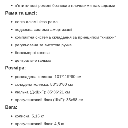
п'ятиточкові ремені безпеки з плечовими накладками
Рама та шасі:
легка алюмінієва рама
подвоєна система амортизації
компактна система складання за принципом "книжки"
регульована за висотою ручка
безкамерні колеса
центральне гальмо
Розміри:
розкладена коляска: 101*119*60 см
складена коляска: 83*38*60 см
люлька (ДхШхГ): 85*36*21 см
прогулянковий блок (ШхГ): 33х88 см
Вага:
колиска: 5,15 кг
прогулянковий блок: 4,8 кг