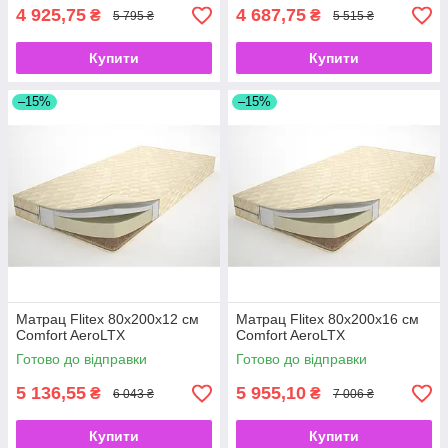
4 925,75
4 687,75
₴
₴
5 795 ₴
5 515 ₴
Купити
Купити
–15%
–15%
Матрац Flitex 80х200х12 см
Матрац Flitex 80х200х16 см
Comfort AeroLTX
Comfort AeroLTX
Готово до відправки
Готово до відправки
5 136,55
5 955,10
₴
₴
6 043 ₴
7 006 ₴
Купити
Купити