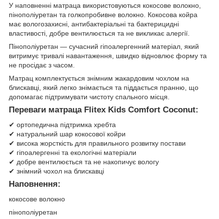
У наповненні матраца використовуються кокосове волокно,
пінополіуретан та голкопробивне волокно. Кокосова койра
має вологозахисні, антибактеріальні та бактерицидні
властивості, добре вентилюється та не викликає алергії.
Пінополіуретан — сучасний гіпоалергенний матеріал, який
витримує тривалі навантаження, швидко відновлює форму та
не просідає з часом.
Матрац комплектується знімним жакардовим чохлом на
блискавці, який легко знімається та піддається пранню, що
допомагає підтримувати чистоту спального місця.
Переваги матраца Flitex Kids Comfort Coconut:
✔ ортопедична підтримка хребта
✔ натуральний шар кокосової койри
✔ висока жорсткість для правильного розвитку постави
✔ гіпоалергенні та екологічні матеріали
✔ добре вентилюється та не накопичує вологу
✔ знімний чохол на блискавці
Наповнення:
кокосове волокно
пінополіуретан