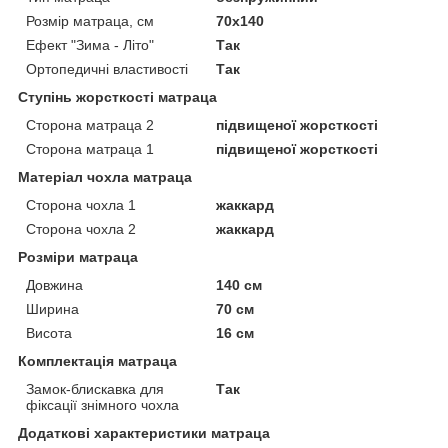
Розмір матраца, см
70х140
Ефект "Зима - Літо"
Так
Ортопедичні властивості
Так
Ступінь жорсткості матраца
Сторона матраца 2
підвищеної жорсткості
Сторона матраца 1
підвищеної жорсткості
Матеріал чохла матраца
Сторона чохла 1
жаккард
Сторона чохла 2
жаккард
Розміри матраца
Довжина
140 см
Ширина
70 см
Висота
16 см
Комплектація матраца
Замок-блискавка для
Так
фіксації знімного чохла
Додаткові характеристики матраца