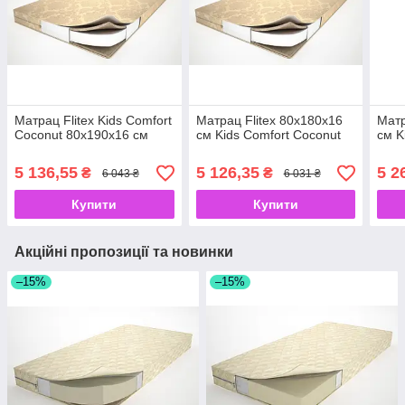
Матрац Flitex Kids Comfort
Матрац Flitex 80х180х16
Матр
Coconut 80х190х16 см
см Kids Comfort Coconut
см K
5 136,55
5 126,35
5 2
₴
₴
6 043 ₴
6 031 ₴
Купити
Купити
Акційні пропозиції та новинки
–15%
–15%