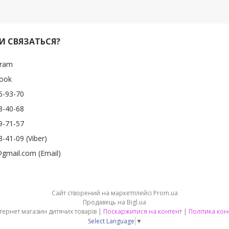
И СВЯЗАТЬСЯ?
gram
ook
6-93-70
8-40-68
9-71-57
-41-09 (Viber)
gmail.com (Email)
Сайт створений на маркетплейсі
Prom.ua
Продавець на Bigl.ua
Kids-shop - інтернет магазин дитячих товарів |
Поскаржитися на контент
|
Політика кон
Select Language
▼