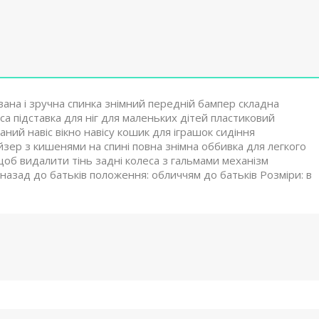
вана і зручна спинка знімний передній бампер складна
са підставка для ніг для маленьких дітей пластиковий
ний навіс вікно навісу кошик для іграшок сидіння
зер з кишенями на спині повна знімна оббивка для легкого
об видалити тінь задні колеса з гальмами механізм
азад до батьків положення: обличчям до батьків Розміри: в