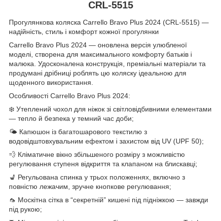
CRL-5515
Прогулянкова коляска Carrello Bravo Plus 2024 (CRL-5515) —
надійність, стиль і комфорт кожної прогулянки
Carrello Bravo Plus 2024 — оновлена версія улюбленої
моделі, створена для максимального комфорту батьків і
малюка. Удосконалена конструкція, преміальні матеріали та
продумані дрібниці роблять цю коляску ідеальною для
щоденного використання.
Особливості Carrello Bravo Plus 2024:
❄️ Утеплений чохол для ніжок зі світловідбивними елементами
— тепло й безпека у темний час доби;
🌤️ Капюшон із багатошарового текстилю з
водовідштовхувальним ефектом і захистом від UV (UPF 50);
💨 Кліматичне вікно збільшеного розміру з можливістю
регулювання ступеня відкриття та клапаном на блискавці;
💺 Регульована спинка у трьох положеннях, включно з
повністю лежачим, зручне кнопкове регулювання;
🦟 Москітна сітка в “секретній” кишені під підніжкою — завжди
під рукою;