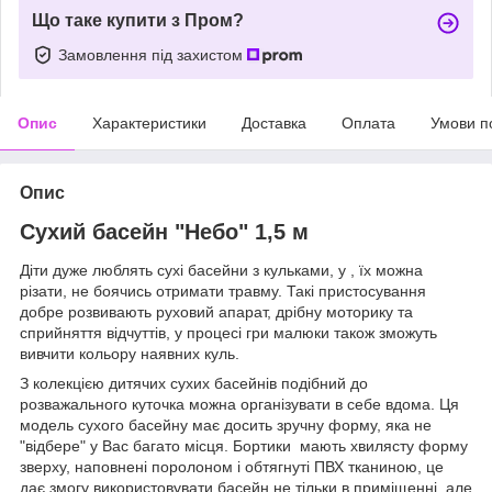
Що таке купити з Пром?
Замовлення під захистом
Опис
Характеристики
Доставка
Оплата
Умови п
Опис
Сухий басейн "Небо" 1,5 м
Діти дуже люблять сухі басейни з кульками, у , їх можна
різати, не боячись отримати травму. Такі пристосування
добре розвивають руховий апарат, дрібну моторику та
сприйняття відчуттів, у процесі гри малюки також зможуть
вивчити кольору наявних куль.
З колекцією дитячих сухих басейнів подібний до
розважального куточка можна організувати в себе вдома. Ця
модель сухого басейну має досить зручну форму, яка не
"відбере" у Вас багато місця. Бортики мають хвилясту форму
зверху, наповнені поролоном і обтягнуті ПВХ тканиною, це
дає змогу використовувати басейн не тільки в приміщенні, але