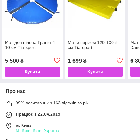
Мат для пілона Грація-4
Мат з вирізом 120-100-5
Мат 
10 см Тіа-sport
см Тіа-sport
Dаnc
5 500
1 699
6 8
₴
₴
Купити
Купити
Про нас
99% позитивних з 163 відгуків за рік
Працює з 22.04.2015
м. Київ
М. Київ, Київ, Україна