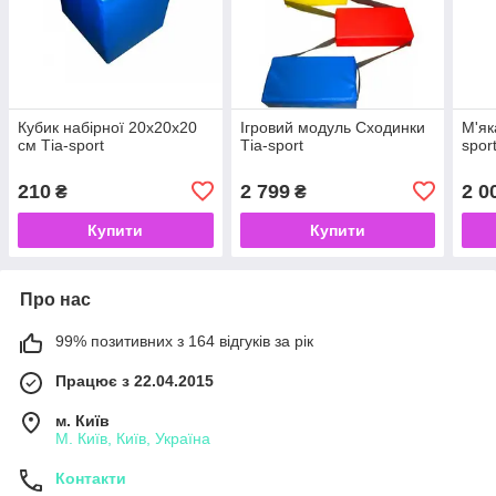
Кубик набірної 20х20х20
Ігровий модуль Сходинки
М'як
см Тіа-sport
Тіа-sport
spor
210
2 799
2 0
₴
₴
Купити
Купити
Про нас
99% позитивних з 164 відгуків за рік
Працює з 22.04.2015
м. Київ
М. Київ, Київ, Україна
Контакти