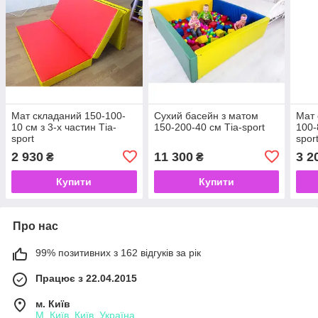
Мат складаний 150-100-
Сухий басейн з матом
Мат 
10 см з 3-х частин Тіа-
150-200-40 см Тіа-sport
100-
sport
spor
2 930
11 300
3 2
₴
₴
Купити
Купити
Про нас
99% позитивних з 162 відгуків за рік
Працює з 22.04.2015
м. Київ
М. Київ, Київ, Україна