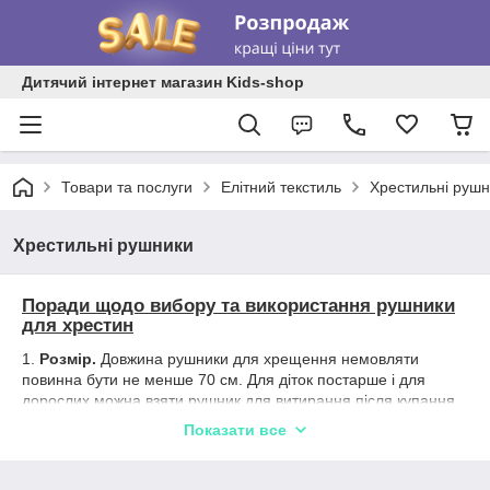
Дитячий інтернет магазин Kids-shop
Товари та послуги
Елітний текстиль
Хрестильні рушн
Хрестильні рушники
Поради щодо вибору та використання рушники
для хрестин
1.
Розмір.
Довжина рушники для хрещення немовляти
повинна бути не менше 70 см. Для діток постарше і для
дорослих можна взяти рушник для витирання після купання
поменше.
Показати все
2.
Колір.
Традиційно колір крестильного рушники білий або
легкого світлого відтінку.