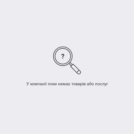
3.
Прання.
Бажано випрати рушник перед хрестинами,
особливо для новонароджених. Після хрестин рушник може
бути використано як ковдрочку.
4.
Матеріал
. Хрестильне рушник для новонароджених
повинне бути з натуральних гіпоалергенних матеріалів,
абсолютно безпечних для здоров'я. Бавовна - один з кращих
представників подібних матеріалів.
У компанії поки немає товарів або послуг