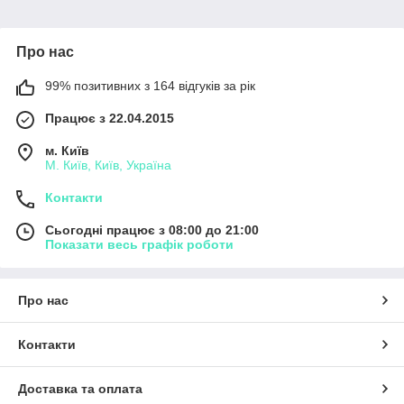
легкістю забезпечує енергією два електромотори сумарною
потужністю 700 Ватт і весь гироборд в цілому протягом
усього відстані поїздки - 15 для самої молодшої моделі і до
Про нас
25 кілометрів для найбільшої моделі на одному заряді. Час
до повного заряду батареї - дві години для всіх моделей.
99% позитивних з 164 відгуків за рік
Заряджати необхідно приблизно 2 години (100% заряд)
Працює з 22.04.2015
м. Київ
М. Київ, Київ, Україна
Контакти
Сьогодні працює з 08:00 до 21:00
Показати весь графік роботи
Про нас
Контакти
Доставка та оплата