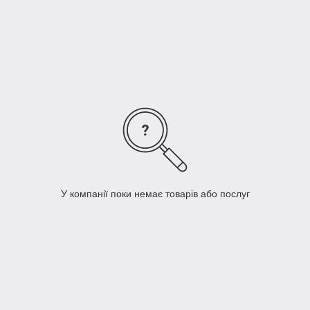
Начинка гироскутера G-Board:
Батарея Samsung
4400 mA 36V.
Для тривалих поїздок!
У компанії поки немає товарів або послуг
У гироскутерах G-Board встановлена літій-іонна (Li-iOn)
акумулятор від компанії SAMSUNG ємністю 4 400 mA, яка з