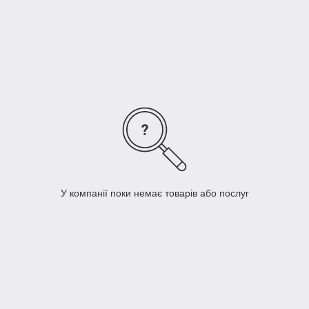
Європейська якість та сучасний дизайн підкорять серце
навіть самого вимогливого покупця.
У компанії поки немає товарів або послуг