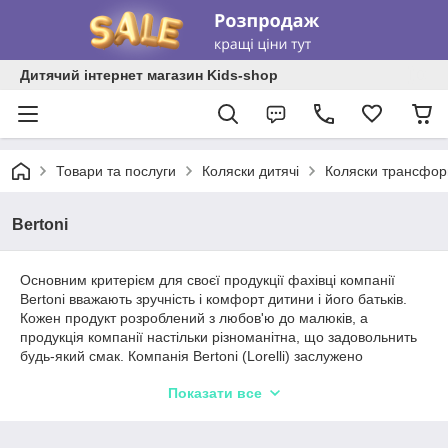
Дитячий інтернет магазин Kids-shop
Товари та послуги
Коляски дитячі
Коляски трансфо
Bertoni
Основним критерієм для своєї продукції фахівці компанії
Bertoni вважають зручність і комфорт дитини і його батьків.
Кожен продукт розроблений з любов'ю до малюків, а
продукція компанії настільки різноманітна, що задовольнить
будь-який смак. Компанія Bertoni (Lorelli) заслужено
вважається кращим виробником дитячих товарів в Болгарії, а
Показати все
також одним з найвпливовіших підприємств в Європі.
В останні десятиліття продукція компанії успішно завоювала
переваги покупців не тільки в Європі, але і в країнах СНД.